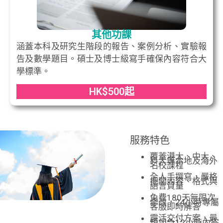
其他功課
涵蓋本科及研究生階段的報告、案例分析、實驗報
告及數學題目。碩士及博士級寫手確保內容符合大
學標準。
HK$500起
服務特色
覆蓋港大、中大、
科大等本地及海外
名校課程
全人手撰寫，嚴格
把關內容、格式與
語言質量
免費180天無限次
修改，24小時專屬
客服即時解答
靈活交付方案，最
短加急12小時內完