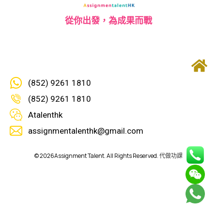
從你出發，為成果而戰
(852) 9261 1810
(852) 9261 1810
Atalenthk
assignmentalenthk@gmail.com
©
2026
Assignment Talent. All Rights Reserved.
代做功課