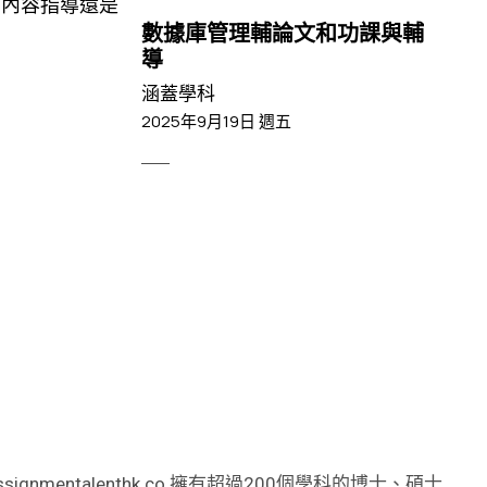
、內容指導還是
數據庫管理輔論文和功課與輔
導
涵蓋學科
2025年9月19日 週五
talenthk.co 擁有超過200個學科的博士、碩士