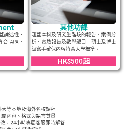
ment
其他功課
蓋論述性、
涵蓋本科及研究生階段的報告、案例分
合 APA、
析、實驗報告及數學題目。碩士及博士
級寫手確保內容符合大學標準。
HK$500起
科大等本地及海外名校課程
把關內容、格式與語言質量
修改，24小時專屬客服即時解答