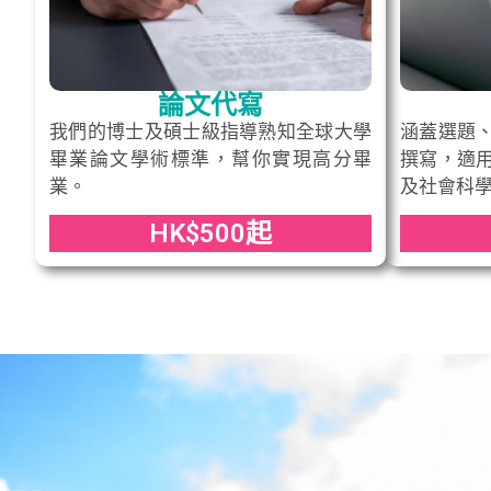
論文代寫
我們的博士及碩士級指導熟知全球大學
涵蓋選題
畢業論文學術標準，幫你實現高分畢
撰寫，適
業。
及社會科
HK$500起