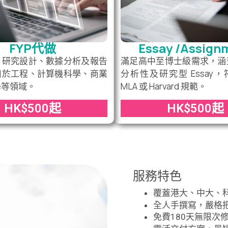
FYP代做
Essay /Assign
、研究設計、數據分析及報告
滿足高中至博士級需求，涵
用於工程、計算機科學、商業
分析性及研究型 Essay，符
學等領域。
MLA 或 Harvard 規範。
HK$500起
HK$500起
服務特色
覆蓋港大、中大、
全人手撰寫，嚴格
免費180天無限次